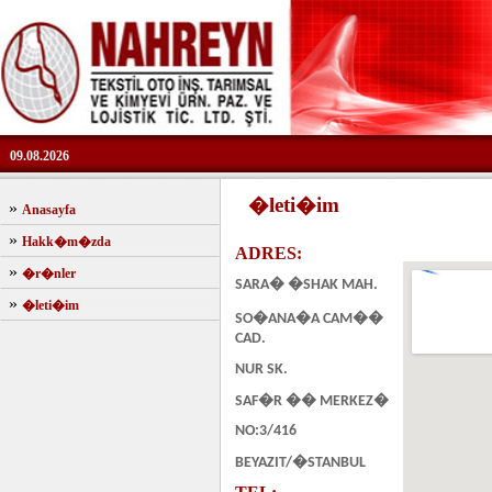
09.08.2026
�leti�im
»
Anasayfa
»
Hakk�m�zda
ADRES:
»
�r�nler
SARA� �SHAK MAH.
»
�leti�im
SO�ANA�A CAM��
CAD.
NUR SK.
SAF�R �� MERKEZ�
NO:3/416
BEYAZIT/�STANBUL