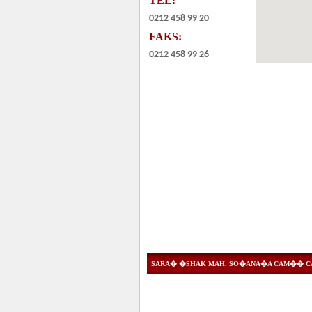
TEL:
0212 458 99 20
FAKS:
0212 458 99 26
SARA� �SHAK MAH. SO�ANA�A CAM�� CAD. N