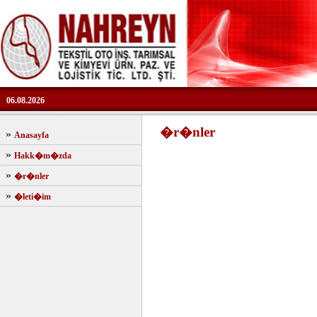
06.08.2026
�r�nler
»
Anasayfa
»
Hakk�m�zda
»
�r�nler
»
�leti�im